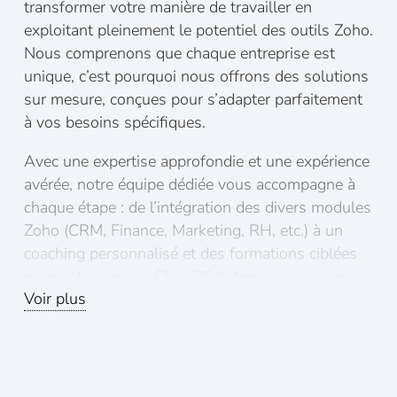
transformer votre manière de travailler en
exploitant pleinement le potentiel des outils Zoho.
Nous comprenons que chaque entreprise est
unique, c’est pourquoi nous offrons des solutions
sur mesure, conçues pour s’adapter parfaitement
à vos besoins spécifiques.
Avec une expertise approfondie et une expérience
avérée, notre équipe dédiée vous accompagne à
chaque étape : de l’intégration des divers modules
Zoho (
CRM
, Finance, Marketing, RH, etc.) à un
coaching personnalisé et des formations ciblées
pour votre équipe. Chez ZSolutions, nous ne nous
Voir plus
contentons pas de mettre en place des solutions ;
nous forgeons des partenariats durables pour
assurer la croissance et le succès de votre
entreprise.